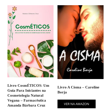
recente
Livro CosmÉTICOS: Um
Livro A Cisma – Caroline
Guia Para Iniciantes na
Borja
Cosmetologia Natural
Vegana – Farmacêutica
VER NA AMAZON
Amanda Bárbara Cruz