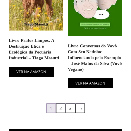
Livro Pratos Limpos: A
Livro Conversas do Vovô
Destruição Ética e
Com Seu Netinho:
Ecológica da Pecuária
Influenciando pelo Exemplo
Industrial – Tiago Masutti
– José Matos da Silva (Vovô
Vegano)
VER NA AMAZON
VER NA AMAZON
1
2
3
→