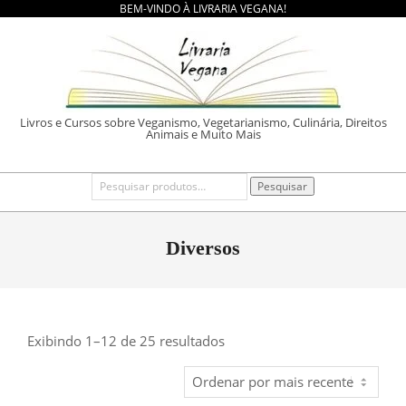
BEM-VINDO À LIVRARIA VEGANA!
Skip
to
content
LIVRARIA
Livros e Cursos sobre Veganismo, Vegetarianismo, Culinária, Direitos
Animais e Muito Mais
VEGANA
Primary
Pesquisar
Pesquisar
por:
Navigation
Menu
Diversos
Classificado
Exibindo 1–12 de 25 resultados
por
mais