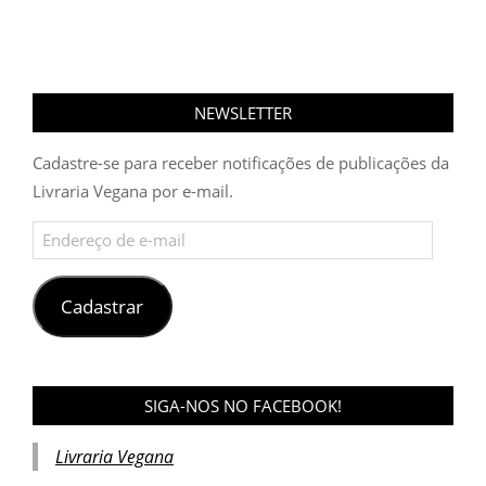
NEWSLETTER
Cadastre-se para receber notificações de publicações da
Livraria Vegana por e-mail.
Endereço
de
e-
mail
Cadastrar
SIGA-NOS NO FACEBOOK!
Livraria Vegana