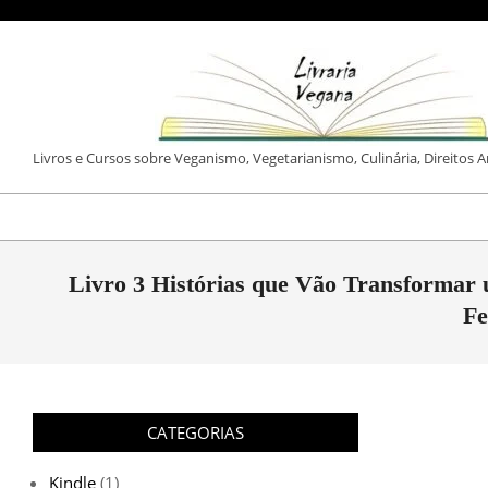
Skip
to
content
LIVRARIA
Livros e Cursos sobre Veganismo, Vegetarianismo, Culinária, Direitos 
VEGANA
Livro 3 Histórias que Vão Transformar
Fe
CATEGORIAS
Kindle
(1)