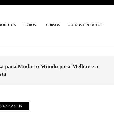
RODUTOS
LIVROS
CURSOS
OUTROS PRODUTOS
Prim
Navi
Men
osa para Mudar o Mundo para Melhor e a
sta
ER NA AMAZON