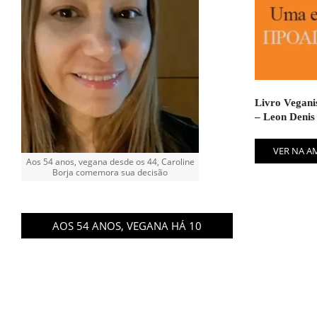
Livro Vegani
– Leon Denis
VER NA 
Aos 54 anos, vegana desde os 44, Caroline
Borja comemora sua decisão
AOS 54 ANOS, VEGANA HÁ 10