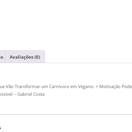
ão
Avaliações (0)
 que Vão Transformar um Carnívoro em Vegano: + Motivação Pod
ossível – Gabriel Costa
s