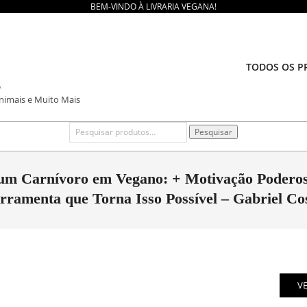
BEM-VINDO À LIVRARIA VEGANA!
TODOS OS P
Animais e Muito Mais
Pesquisar
Pesquisar
por:
 um Carnívoro em Vegano: + Motivação Poder
rramenta que Torna Isso Possível – Gabriel Co
V