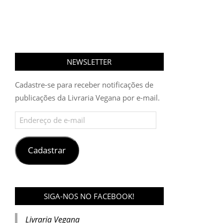
NEWSLETTER
Cadastre-se para receber notificações de
publicações da Livraria Vegana por e-mail.
Endereço
de
e-
mail
Cadastrar
SIGA-NOS NO FACEBOOK!
Livraria Vegana