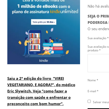
Não há avali
SEJA O PR
PODEROSA 
O seu endere
Sua avaliação
*
Sua avaliação s
produto
*
Saiu a 2ª edição do livro “VIREI
Nome
*
VEGETARIANO, E AGORA?”, do médico
Eric Slywitch. Veja “como fazer a
E-mail
*
transição com saúde e enfrentar o
Salvar meus
preconceito com bom humor”.