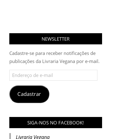
NEWSLETTER
Cadastre-se para receber notificações de
publicações da Livraria Vegana por e-mail.
Endereço
de
e-
mail
Cadastrar
SIGA-NOS NO FACEBOOK!
Livraria Vegana