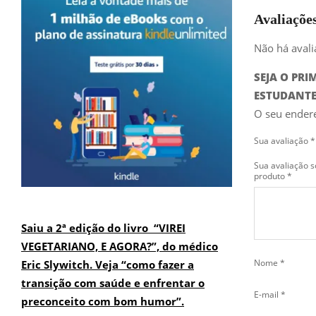
Avaliaçõe
Não há avali
SEJA O PR
ESTUDANTE
O seu endere
Sua avaliação
*
Sua avaliação s
produto
*
Saiu a 2ª edição do livro “VIREI
VEGETARIANO, E AGORA?”, do médico
Nome
*
Eric Slywitch. Veja “como fazer a
transição com saúde e enfrentar o
E-mail
*
preconceito com bom humor”.