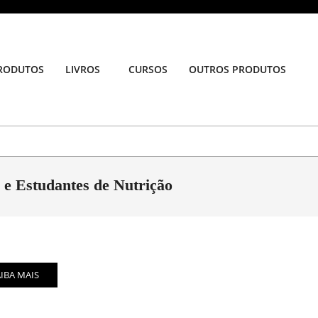
RODUTOS
LIVROS
CURSOS
OUTROS PRODUTOS
Prim
Navi
Men
 e Estudantes de Nutrição
AIBA MAIS