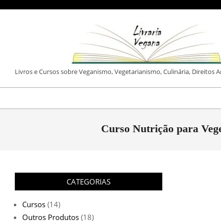
Skip
to
content
LIVRARIA
Livros e Cursos sobre Veganismo, Vegetarianismo, Culinária, Direitos 
VEGANA
Curso Nutrição para Vege
CATEGORIAS
Cursos
(14)
Outros Produtos
(18)