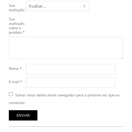
Sua
avaliação
*
Sua
avaliação
sobre o
produto
*
Nome
*
E-mail
*
Salvar meus dados neste navegador para a próxima vez que eu
comentar.