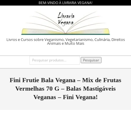
BEM-VINDO À LIVRARIA VEGANA!
Skip
to
content
LIVRARIA
Livros e Cursos sobre Veganismo, Vegetarianismo, Culinária, Direitos
Animais e Muito Mais
VEGANA
Primary
Pesquisar
Pesquisar
por:
Navigation
Menu
Fini Frutie Bala Vegana – Mix de Frutas
Vermelhas 70 G – Balas Mastigáveis
Veganas – Fini Vegana!