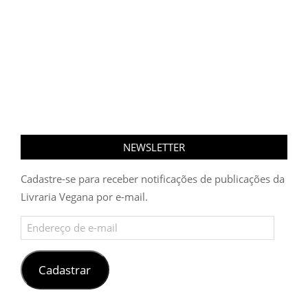
NEWSLETTER
Cadastre-se para receber notificações de publicações da
Livraria Vegana por e-mail.
Endereço
de
e-
mail
Cadastrar