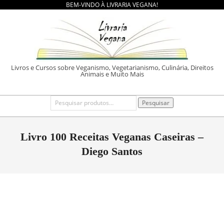
BEM-VINDO À LIVRARIA VEGANA!
Skip
to
content
LIVRARIA
Livros e Cursos sobre Veganismo, Vegetarianismo, Culinária, Direitos
Animais e Muito Mais
VEGANA
Primary
Pesquisar
Pesquisar
por:
Navigation
Menu
Livro 100 Receitas Veganas Caseiras –
Diego Santos