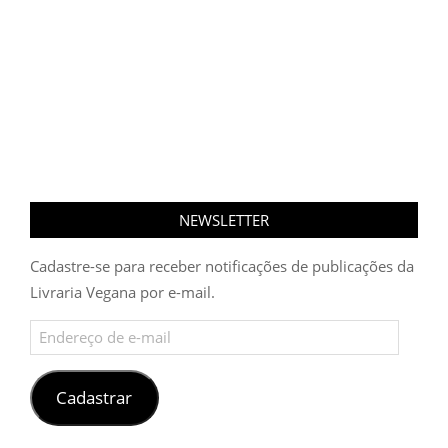
NEWSLETTER
Cadastre-se para receber notificações de publicações da
Livraria Vegana por e-mail.
Endereço
de
e-
mail
Cadastrar