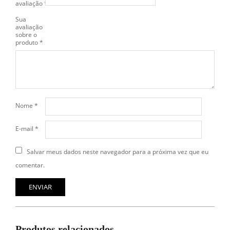
avaliação
*
Sua
avaliação
sobre o
produto
*
Nome
*
E-mail
*
Salvar meus dados neste navegador para a próxima vez que eu
comentar.
Produtos relacionados