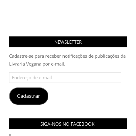
NEWSLETTER
Cadastre-se para receber notificações de publicações da
Livraria Vegana por e-mail.
Endereço
de
e-
mail
Cadastrar
SIGA-NOS NO FACEBOOK!