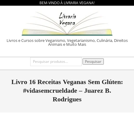
BEM-VINDO À LIVRARIA VEGANA!
Skip
to
content
LIVRARIA
Livros e Cursos sobre Veganismo, Vegetarianismo, Culinária, Direitos
Animais e Muito Mais
VEGANA
Primary
Pesquisar
Pesquisar
por:
Navigation
Menu
Livro 16 Receitas Veganas Sem Glúten:
#vidasemcrueldade – Juarez B.
Rodrigues