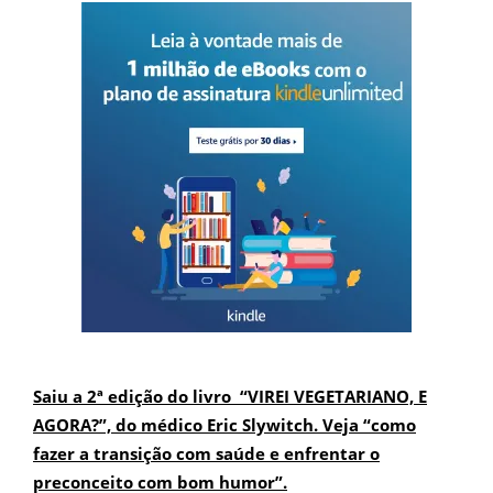
Saiu a 2ª edição do livro “VIREI VEGETARIANO, E
AGORA?”, do médico Eric Slywitch. Veja “como
fazer a transição com saúde e enfrentar o
preconceito com bom humor”.