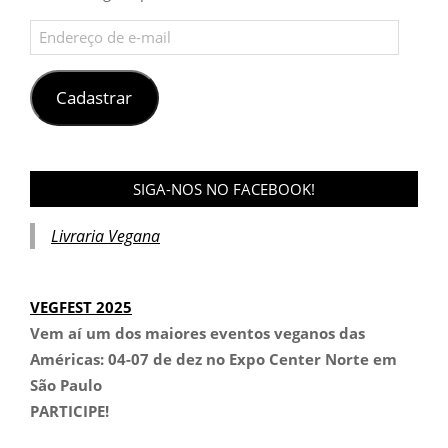
Endereço
de
e-
mail
Cadastrar
SIGA-NOS NO FACEBOOK!
Livraria Vegana
VEGFEST 2025
Vem aí um dos maiores eventos veganos das
Américas:
04-07 de dez no Expo Center Norte em
São Paulo
PARTICIPE!