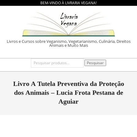
BEM-VINDO À LIVRARIA VEGANA!
Skip
to
content
LIVRARIA
Livros e Cursos sobre Veganismo, Vegetarianismo, Culinária, Direitos
Animais e Muito Mais
VEGANA
Primary
Pesquisar
Pesquisar
por:
Navigation
Menu
Livro A Tutela Preventiva da Proteção
dos Animais – Lucia Frota Pestana de
Aguiar