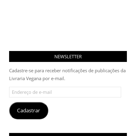
NEWSLETTER
Cadastre-se para receber notificações de publicações da
Livraria Vegana por e-mail.
Endereço
de
e-
mail
Cadastrar