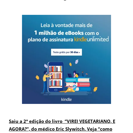
Saiu a 2ª edição do livro “VIREI VEGETARIANO, E
AGORA?”, do médico Eric Slywitch. Veja “como