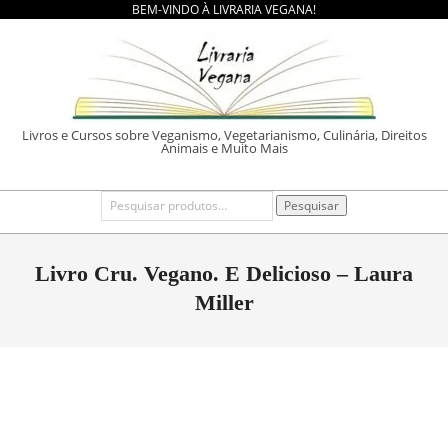
BEM-VINDO À LIVRARIA VEGANA!
Skip
to
content
LIVRARIA
Livros e Cursos sobre Veganismo, Vegetarianismo, Culinária, Direitos
Animais e Muito Mais
VEGANA
Primary
Pesquisar
Pesquisar
por:
Navigation
Menu
Livro Cru. Vegano. E Delicioso – Laura
Miller