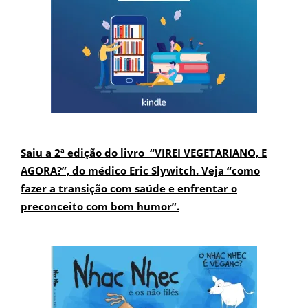
Saiu a 2ª edição do livro “VIREI VEGETARIANO, E
AGORA?”, do médico Eric Slywitch. Veja “como
fazer a transição com saúde e enfrentar o
preconceito com bom humor”.