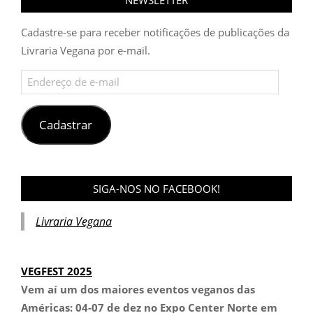
NEWSLETTER
Cadastre-se para receber notificações de publicações da
Livraria Vegana por e-mail.
Endereço
de
e-
mail
Cadastrar
SIGA-NOS NO FACEBOOK!
Livraria Vegana
VEGFEST 2025
Vem aí um dos maiores eventos veganos das
Américas:
04-07 de dez no Expo Center Norte em