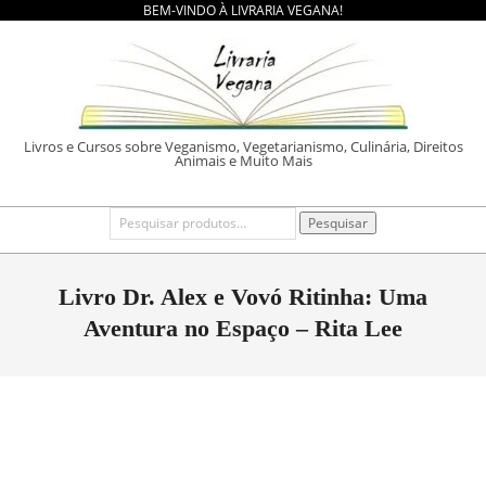
BEM-VINDO À LIVRARIA VEGANA!
Skip
to
content
LIVRARIA
Livros e Cursos sobre Veganismo, Vegetarianismo, Culinária, Direitos
Animais e Muito Mais
VEGANA
Primary
Pesquisar
Pesquisar
por:
Navigation
Menu
Livro Dr. Alex e Vovó Ritinha: Uma
Aventura no Espaço – Rita Lee