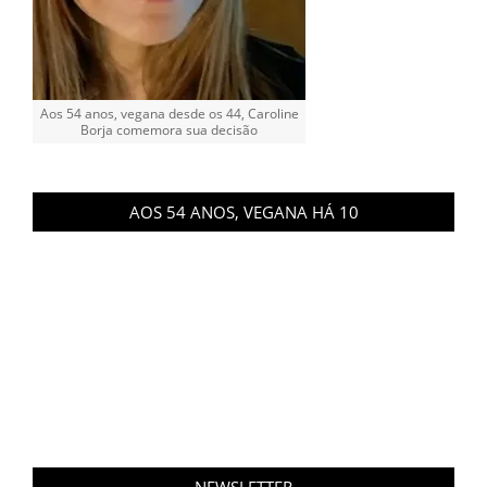
Aos 54 anos, vegana desde os 44, Caroline
Borja comemora sua decisão
AOS 54 ANOS, VEGANA HÁ 10