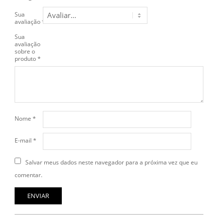
Sua
avaliação
*
Sua
avaliação
sobre o
produto
*
Nome
*
E-mail
*
Salvar meus dados neste navegador para a próxima vez que eu
comentar.