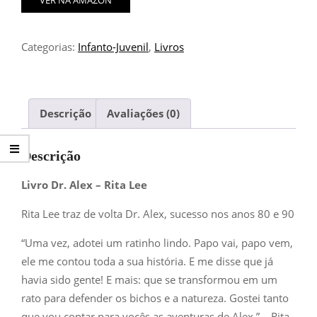
VER NA AMAZON
Categorias:
Infanto-Juvenil
,
Livros
Descrição
Avaliações (0)
Descrição
Livro Dr. Alex – Rita Lee
Rita Lee traz de volta
Dr. Alex
, sucesso nos anos 80 e 90
“Uma vez, adotei um ratinho lindo. Papo vai, papo vem,
ele me contou toda a sua história. E me disse que já
havia sido gente! E mais: que se transformou em um
rato para defender os bichos e a natureza. Gostei tanto
que vou contar para vocês as aventuras de Alex.” – Rita