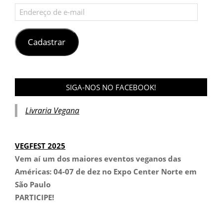
Endereço
de
e-
mail
Cadastrar
SIGA-NOS NO FACEBOOK!
Livraria Vegana
VEGFEST 2025
Vem aí um dos maiores eventos veganos das
Américas:
04-07 de dez no Expo Center Norte em
São Paulo
PARTICIPE!