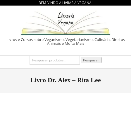
BEM-VINDO À LIVRARIA VEGANA!
Skip
to
content
LIVRARIA
Livros e Cursos sobre Veganismo, Vegetarianismo, Culinária, Direitos
Animais e Muito Mais
VEGANA
Primary
Pesquisar
Pesquisar
por:
Navigation
Menu
Livro Dr. Alex – Rita Lee