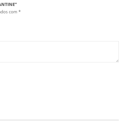
ANTINE”
cados com
*