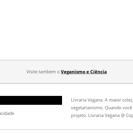
Visite também o
Veganismo e Ciência
Livraria Vegana. A maior cole
vegetarianismo. Quando você 
vacidade
projeto. Livraria Vegana @ Co