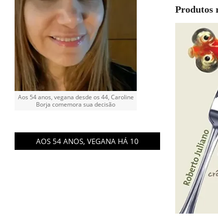
Produtos 
Aos 54 anos, vegana desde os 44, Caroline
Borja comemora sua decisão
AOS 54 ANOS, VEGANA HÁ 10