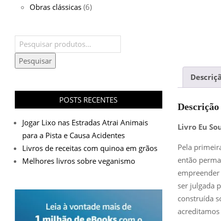
Obras clássicas
(6)
Pesquisar
por:
Pesquisar
Descriç
POSTS RECENTES
Descrição
Jogar Lixo nas Estradas Atrai Animais
Livro Eu So
para a Pista e Causa Acidentes
Pela primei
Livros de receitas com quinoa em grãos
então perma
Melhores livros sobre veganismo
empreender 
ser julgada 
construída s
acreditamos 