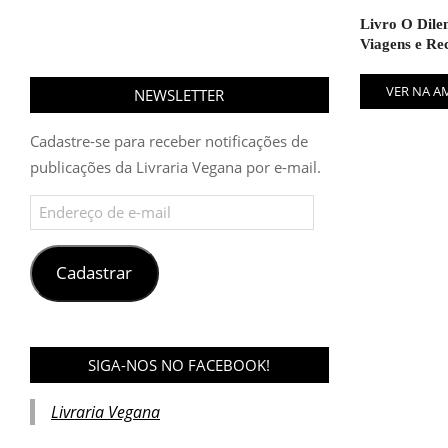
Livro O Dile
Viagens e Rec
VER NA 
NEWSLETTER
Cadastre-se para receber notificações de
publicações da Livraria Vegana por e-mail.
Endereço
de
e-
mail
Cadastrar
SIGA-NOS NO FACEBOOK!
Livraria Vegana