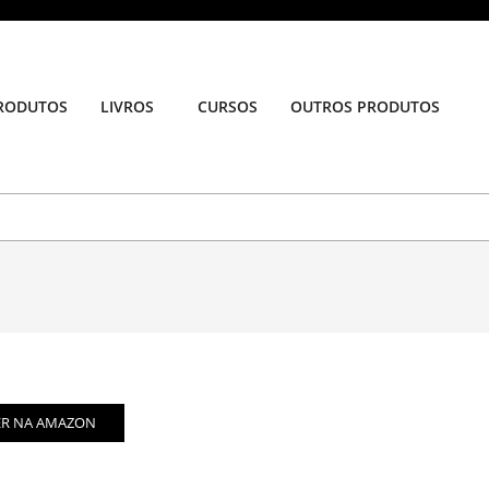
RODUTOS
LIVROS
CURSOS
OUTROS PRODUTOS
Prim
Navi
Men
ER NA AMAZON