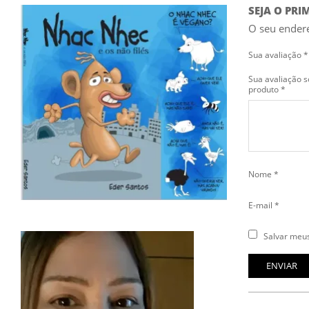
SEJA O PR
O seu endere
Sua avaliação
*
Sua avaliação s
produto
*
Nome
*
E-mail
*
Salvar meus