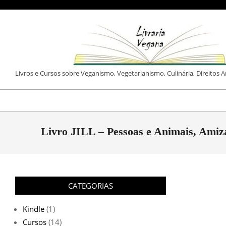
Skip
to
content
LIVRARIA
Livros e Cursos sobre Veganismo, Vegetarianismo, Culinária, Direitos 
VEGANA
Livro JILL – Pessoas e Animais, Amiz
CATEGORIAS
Kindle
(1)
Cursos
(14)