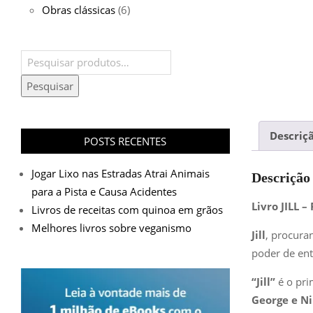
Obras clássicas
(6)
Pesquisar
por:
Pesquisar
Descriç
POSTS RECENTES
Jogar Lixo nas Estradas Atrai Animais
Descrição
para a Pista e Causa Acidentes
Livro JILL 
Livros de receitas com quinoa em grãos
Melhores livros sobre veganismo
Jill
, procura
poder de ent
“Jill”
é o pri
George e Ni