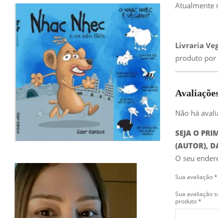
Atualmente r
Livraria Ve
produto por 
Avaliaçõe
Não há avali
SEJA O PRI
(AUTOR), D
O seu endere
Sua avaliação
*
Sua avaliação s
produto
*