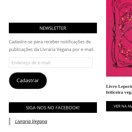
NEWSLETTER
Cadastre-se para receber notificações de
publicações da Livraria Vegana por e-mail.
Endereço
de
e-
mail
Cadastrar
Livro Lepori
feiticeira veg
VER NA 
SIGA-NOS NO FACEBOOK!
Livraria Vegana