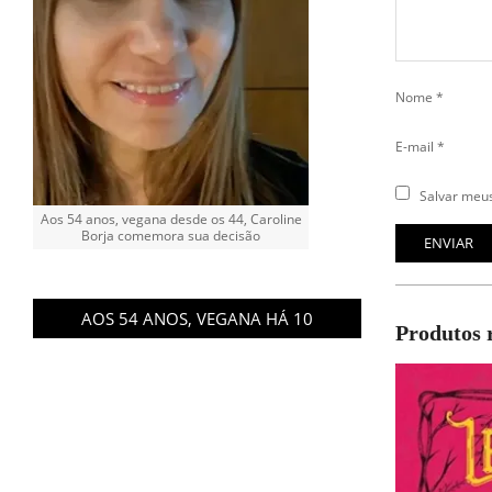
Nome
*
E-mail
*
Salvar meus
Aos 54 anos, vegana desde os 44, Caroline
Borja comemora sua decisão
AOS 54 ANOS, VEGANA HÁ 10
Produtos 