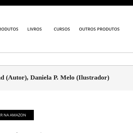
RODUTOS
LIVROS
CURSOS
OUTROS PRODUTOS
Prim
Navi
Men
(Autor), Daniela P. Melo (Ilustrador)
ER NA AMAZON