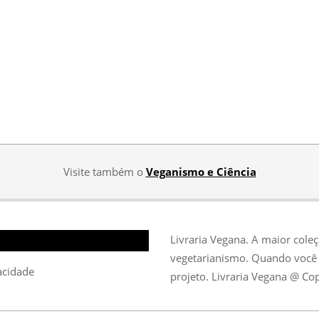
Visite também o
Veganismo e Ciência
Livraria Vegana. A maior cole
vegetarianismo. Quando você 
vacidade
projeto. Livraria Vegana @ Co