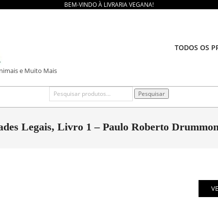
BEM-VINDO À LIVRARIA VEGANA!
TODOS OS P
Animais e Muito Mais
Pesquisar
Pesquisar
por:
ades Legais, Livro 1 – Paulo Roberto Drummond 
V