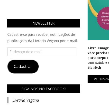
NEWSLETTER
Cadastre-se para receber notificações de
publicações da Livraria Vegana por e-mail.
Livro Emagre
Endereço
você precisa 
de
o seu corpo e
e-
com saúde e 
mail
Cadastrar
Slywitch
VER NA 
SIGA-NOS NO FACEBOOK!
Livraria Vegana