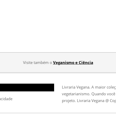
Visite também o
Veganismo e Ciência
Livraria Vegana. A maior cole
vegetarianismo. Quando você 
vacidade
projeto. Livraria Vegana @ Co