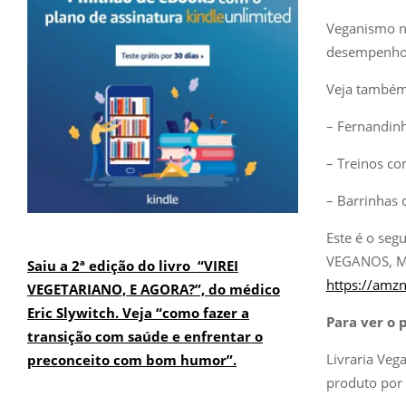
Veganismo no
desempenho
Veja também
– Fernandinh
– Treinos co
– Barrinhas 
Este é o se
VEGANOS, MA
Saiu a 2ª edição do livro “VIREI
https://amzn
VEGETARIANO, E AGORA?”, do médico
Eric Slywitch. Veja “como fazer a
Para ver o 
transição com saúde e enfrentar o
Livraria Veg
preconceito com bom humor”.
produto por 