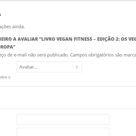
s
ações ainda.
MEIRO A AVALIAR “LIVRO VEGAN FITNESS – EDIÇÃO 2: OS 
UROPA”
ço de e-mail não será publicado.
Campos obrigatórios são mar
obre o