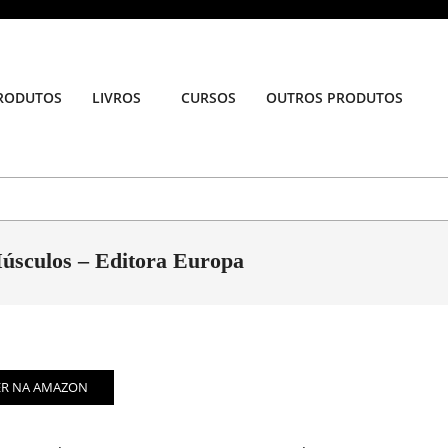
RODUTOS
LIVROS
CURSOS
OUTROS PRODUTOS
Prim
Navi
Men
Músculos – Editora Europa
ER NA AMAZON