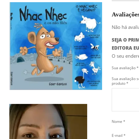
Avaliaçõe
Não há avali
SEJA O PRI
EDITORA E
O seu endere
Sua avaliação
*
Sua avaliação s
produto
*
Nome
*
E-mail
*