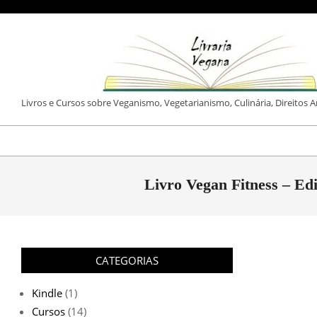
Skip
to
content
LIVRARIA
Livros e Cursos sobre Veganismo, Vegetarianismo, Culinária, Direitos 
VEGANA
Livro Vegan Fitness – Ed
CATEGORIAS
Kindle
(1)
Cursos
(14)