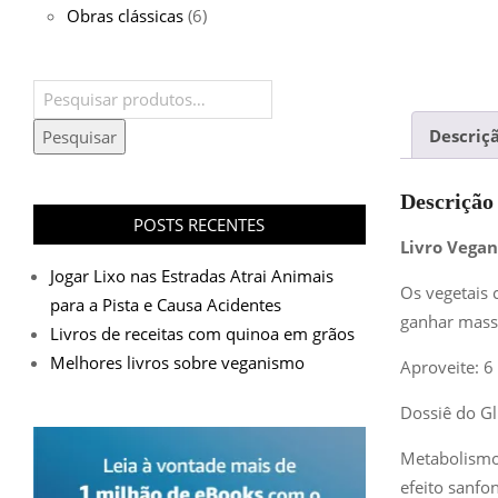
Obras clássicas
(6)
Pesquisar
por:
Descriç
Pesquisar
Descrição
POSTS RECENTES
Livro Vegan
Jogar Lixo nas Estradas Atrai Animais
Os vegetais 
para a Pista e Causa Acidentes
ganhar mass
Livros de receitas com quinoa em grãos
Melhores livros sobre veganismo
Aproveite: 6
Dossiê do Gl
Metabolismo
efeito sanfon