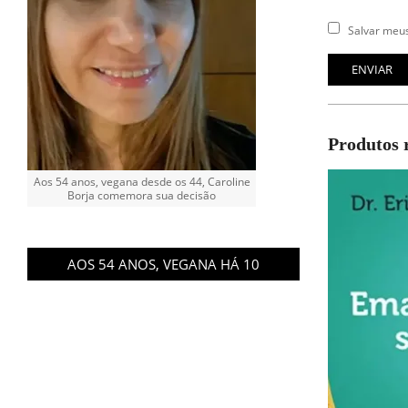
Salvar meus
Produtos 
Aos 54 anos, vegana desde os 44, Caroline
Borja comemora sua decisão
AOS 54 ANOS, VEGANA HÁ 10