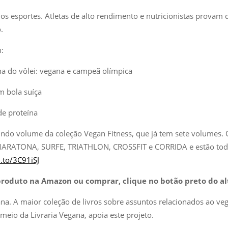
s esportes. Atletas de alto rendimento e nutricionistas provam
.
:
a do vôlei: vegana e campeã olímpica
m bola suíça
de proteína
gundo volume da coleção Vegan Fitness, que já tem sete volume
RATONA, SURFE, TRIATHLON, CROSSFIT e CORRIDA e estão todos
.to/3C91iSJ
produto na Amazon ou comprar, clique no botão preto do a
ana. A maior coleção de livros sobre assuntos relacionados ao 
meio da Livraria Vegana, apoia este projeto.