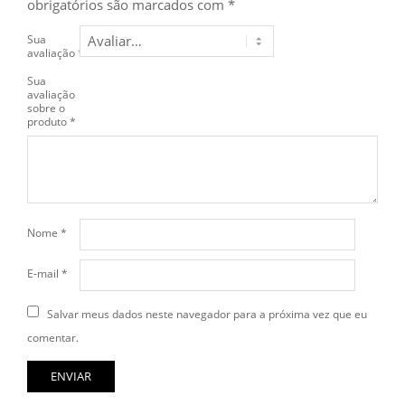
obrigatórios são marcados com
*
Sua
avaliação
*
Sua
avaliação
sobre o
produto
*
Nome
*
E-mail
*
Salvar meus dados neste navegador para a próxima vez que eu
comentar.