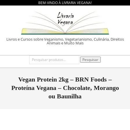
BEM-VINDO À LIVRARIA VEGANA!
Skip
to
content
LIVRARIA
Livros e Cursos sobre Veganismo, Vegetarianismo, Culinária, Direitos
Animais e Muito Mais
VEGANA
Primary
Pesquisar
Pesquisar
por:
Navigation
Menu
Vegan Protein 2kg – BRN Foods –
Proteína Vegana – Chocolate, Morango
ou Baunilha