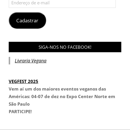
Endereço
de
e-
mail
Cadastrar
SIGA-NOS NO FACEBOOK!
Livraria Vegana
VEGFEST 2025
Vem aí um dos maiores eventos veganos das
Américas:
04-07 de dez no Expo Center Norte em
São Paulo
PARTICIPE!