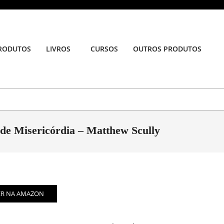
RODUTOS
LIVROS
CURSOS
OUTROS PRODUTOS
Prim
Navi
Men
de Misericórdia – Matthew Scully
ER NA AMAZON