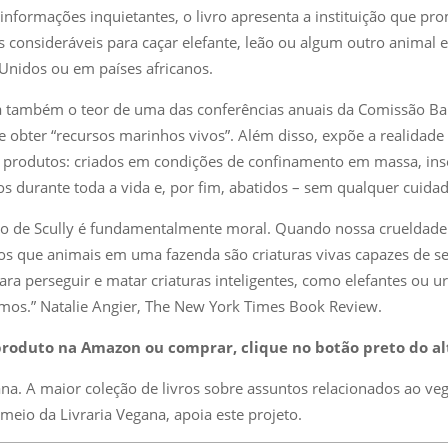
 informações inquietantes, o livro apresenta a instituição que pr
s consideráveis para caçar elefante, leão ou algum outro animal 
Unidos ou em países africanos.
ta também o teor de uma das conferências anuais da Comissão Bal
de obter “recursos marinhos vivos”. Além disso, expõe a realidade 
produtos: criados em condições de confinamento em massa, ins
s durante toda a vida e, por fim, abatidos – sem qualquer cuida
 de Scully é fundamentalmente moral. Quando nossa crueldade 
 que animais em uma fazenda são criaturas vivas capazes de se
para perseguir e matar criaturas inteligentes, como elefantes ou u
os.” Natalie Angier,
The New York Times Book Review.
produto na Amazon ou comprar, clique no botão preto do a
ana. A maior coleção de livros sobre assuntos relacionados ao 
meio da Livraria Vegana, apoia este projeto.