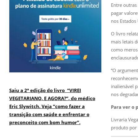
Entre outras
pagar valore
nos Estados 
O livro rela
mais letais 
como meros 
enclausurado
“O argumento
reconhecemos
inalienável 
Saiu a 2ª edição do livro “VIREI
nos degradam
VEGETARIANO, E AGORA?”, do médico
Eric Slywitch. Veja “como fazer a
Para ver o 
transição com saúde e enfrentar o
Livraria Veg
preconceito com bom humor”.
produto por 