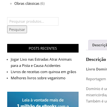
Obras clássicas
(6)
Pesquisar
por:
Pesquisar
Descriç
POSTS RECENTES
Descrição
Jogar Lixo nas Estradas Atrai Animais
para a Pista e Causa Acidentes
Livro Domín
Livros de receitas com quinoa em grãos
Melhores livros sobre veganismo
Reportagem s
Domínio
é um
misericórdia
Também é um