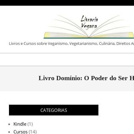
Skip
to
content
LIVRARIA
Livros e Cursos sobre Veganismo, Vegetarianismo, Culinária, Direitos 
VEGANA
Livro Domínio: O Poder do Ser H
CATEGORIAS
Kindle
(1)
Cursos
(14)