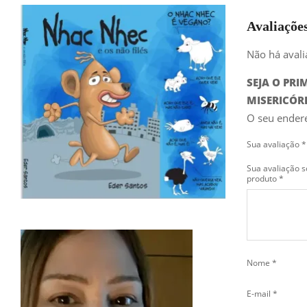
Avaliaçõe
Não há avali
SEJA O PRI
MISERICÓR
O seu endere
Sua avaliação
*
Sua avaliação s
produto
*
Nome
*
E-mail
*