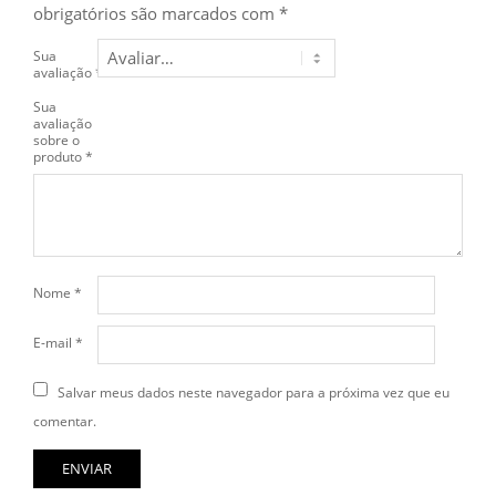
obrigatórios são marcados com
*
Sua
avaliação
*
Sua
avaliação
sobre o
produto
*
Nome
*
E-mail
*
Salvar meus dados neste navegador para a próxima vez que eu
comentar.