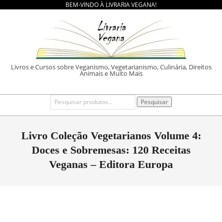
BEM-VINDO À LIVRARIA VEGANA!
Skip
to
content
LIVRARIA
Livros e Cursos sobre Veganismo, Vegetarianismo, Culinária, Direitos
Animais e Muito Mais
VEGANA
Primary
Pesquisar
Pesquisar
por:
Navigation
Menu
Livro Coleção Vegetarianos Volume 4:
Doces e Sobremesas: 120 Receitas
Veganas – Editora Europa