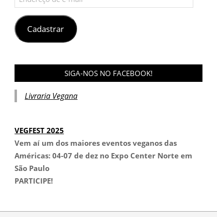
de
e-
mail
Cadastrar
SIGA-NOS NO FACEBOOK!
Livraria Vegana
VEGFEST 2025
Vem aí um dos maiores eventos veganos das
Américas:
04-07 de dez no Expo Center Norte em
São Paulo
PARTICIPE!