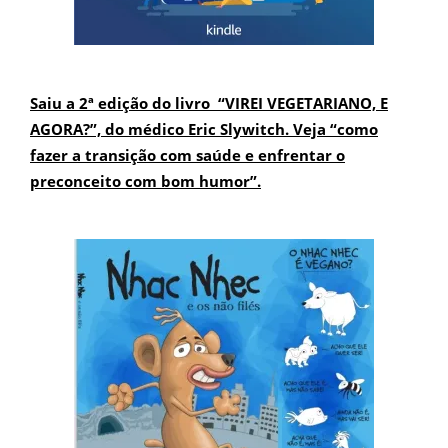
Saiu a 2ª edição do livro “VIREI VEGETARIANO, E
AGORA?”, do médico Eric Slywitch. Veja “como
fazer a transição com saúde e enfrentar o
preconceito com bom humor”.