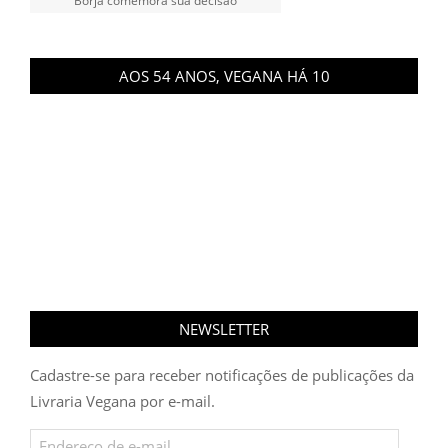
Borja comemora sua decisão
AOS 54 ANOS, VEGANA HÁ 10
NEWSLETTER
Cadastre-se para receber notificações de publicações da
Livraria Vegana por e-mail.
Endereço