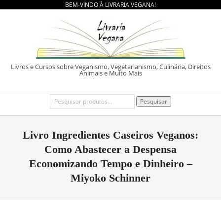
BEM-VINDO À LIVRARIA VEGANA!
Skip
to
content
LIVRARIA
Livros e Cursos sobre Veganismo, Vegetarianismo, Culinária, Direitos
Animais e Muito Mais
VEGANA
Primary
Pesquisar
Pesquisar
por:
Navigation
Menu
Livro Ingredientes Caseiros Veganos:
Como Abastecer a Despensa
Economizando Tempo e Dinheiro –
Miyoko Schinner