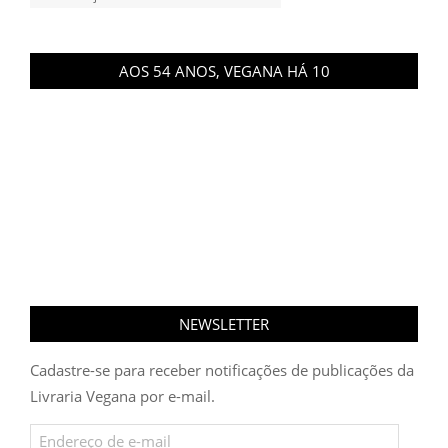
AOS 54 ANOS, VEGANA HÁ 10
NEWSLETTER
Cadastre-se para receber notificações de publicações da
Livraria Vegana por e-mail.
Endereço