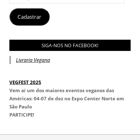
de
e-
mail
Cadastrar
SIGA-NOS NO FACEBOOK!
Livraria Vegana
VEGFEST 2025
Vem aí um dos maiores eventos veganos das
Américas:
04-07 de dez no Expo Center Norte em
São Paulo
PARTICIPE!