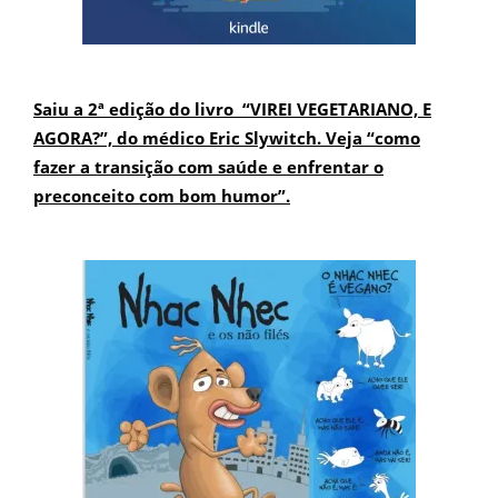
Saiu a 2ª edição do livro “VIREI VEGETARIANO, E
AGORA?”, do médico Eric Slywitch. Veja “como
fazer a transição com saúde e enfrentar o
preconceito com bom humor”.