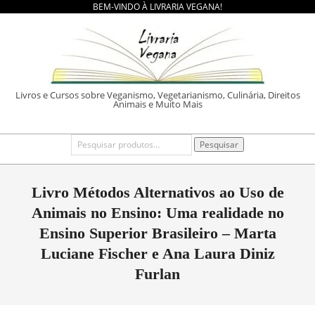
BEM-VINDO À LIVRARIA VEGANA!
Skip
to
content
LIVRARIA
Livros e Cursos sobre Veganismo, Vegetarianismo, Culinária, Direitos
Animais e Muito Mais
VEGANA
Primary
Pesquisar
Pesquisar
por:
Navigation
Menu
Livro Métodos Alternativos ao Uso de
Animais no Ensino: Uma realidade no
Ensino Superior Brasileiro – Marta
Luciane Fischer e Ana Laura Diniz
Furlan