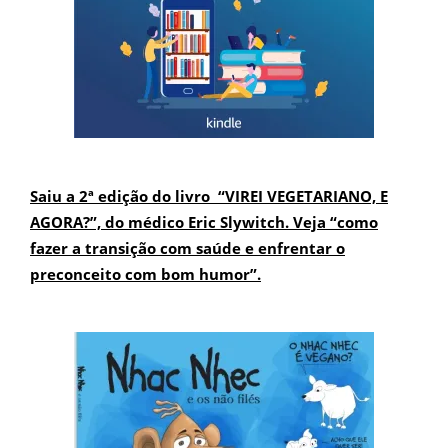
Saiu a 2ª edição do livro “VIREI VEGETARIANO, E
AGORA?”, do médico Eric Slywitch. Veja “como
fazer a transição com saúde e enfrentar o
preconceito com bom humor”.