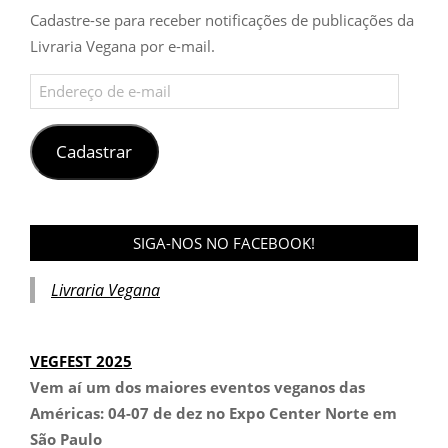
Cadastre-se para receber notificações de publicações da
Livraria Vegana por e-mail.
Endereço
de
e-
mail
Cadastrar
SIGA-NOS NO FACEBOOK!
Livraria Vegana
VEGFEST 2025
Vem aí um dos maiores eventos veganos das
Américas:
04-07 de dez no Expo Center Norte em
São Paulo