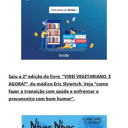
Saiu a 2ª edição do livro “VIREI VEGETARIANO, E
AGORA?”, do médico Eric Slywitch. Veja “como
fazer a transição com saúde e enfrentar o
preconceito com bom humor”.