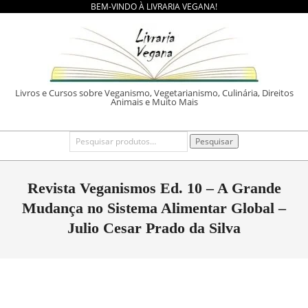
BEM-VINDO À LIVRARIA VEGANA!
Skip
to
content
LIVRARIA
Livros e Cursos sobre Veganismo, Vegetarianismo, Culinária, Direitos
Animais e Muito Mais
VEGANA
Primary
Pesquisar
Pesquisar
por:
Navigation
Menu
Revista Veganismos Ed. 10 – A Grande
Mudança no Sistema Alimentar Global –
Julio Cesar Prado da Silva