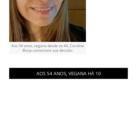
Aos 54 anos, vegana desde os 44, Caroline
Borja comemora sua decisão
AOS 54 ANOS, VEGANA HÁ 10